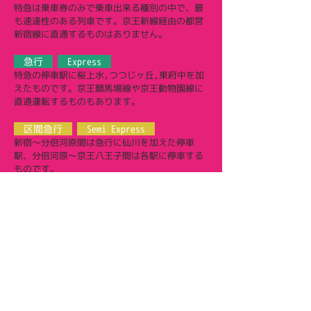
特急は乗車券のみで乗車出来る種別の中で、最
も速達性のある列車です。京王新線経由の都営
新宿線に直通するものはありません。
急行
Express
特急の停車駅に桜上水,つつじヶ丘,東府中を加
えたものです。京王競馬場線や京王動物園線に
直通運転するものもあります。
区間急行
Semi Express
新宿〜分倍河原間は急行に仙川を加えた停車
駅、分倍河原〜京王八王子間は各駅に停車する
ものです。
快速
Rapid
区間急行の停車駅に下高井戸,八幡山,調布〜東
府中間の各駅を加えたものです。
多くの電車が都営新宿線、京王相模原線に直通
しています。
各駅停車
Local
各駅に停車します。新宿〜笹塚間の初台、幡ヶ
谷は京王新線として扱われる為、京王線(本線)