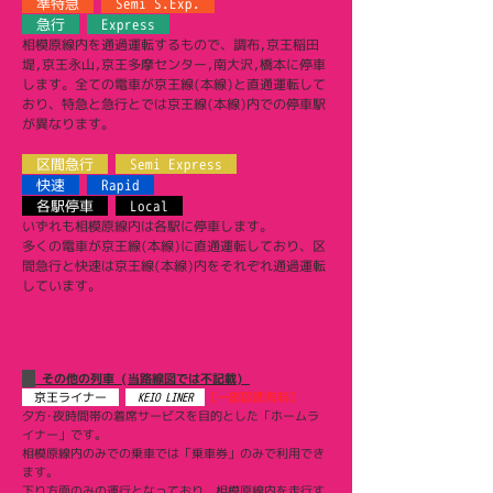
準特急
Semi S.Exp.
急行
Express
相模原線内を通過運転するもので、調布,京王稲田
堤,京王永山,京王多摩センター,南大沢,橋本に停車
します。全ての電車が京王線(本線)と直通運転して
おり、特急と急行とでは京王線(本線)内での停車駅
が異なります。
区間急行
Semi Express
快速
Rapid
各駅停車
Local
いずれも相模原線内は各駅に停車します。
多くの電車が京王線(本線)に直通運転しており、区
間急行と快速は京王線(本線)内をそれぞれ通過運転
しています。
その他の列車
(当路線図では不記載)
京王ライナー
KEIO LINER
【一部区間有料】
夕方･夜時間帯の着席サービスを目的とした「ホームラ
イナー」です。
​相模原線内のみでの乗車では「乗車券」のみで利用でき
ます。
下り方面のみの運行となっており、相模原線内を走行す