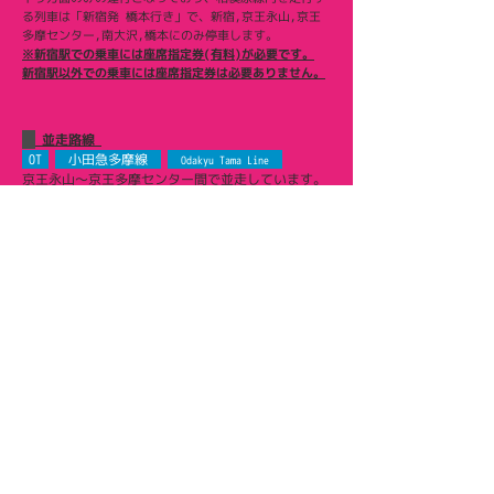
る列車は「新宿発 橋本行き」で、新宿,京王永山,京王
多摩センター,南大沢,橋本にのみ停車します。
※新宿駅での乗車には座席指定券(有料)が必要です。
​新宿駅以外での乗車には座席指定券は必要ありません。
並走路線
OT
小田急多摩線
Odakyu Tama Line
京王永山〜京王多摩センター間で並走しています。
多摩線も小田急小田原線経由で新宿や地下鉄へ直通
している為、都心方面への競合路線となっていま
す。
Prev
Next
◀ 路線選択に戻る
◀ ホームに戻る