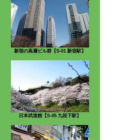
新宿の高層ビル群【S-01 新宿駅】
日本武道館【S-05 九段下駅】