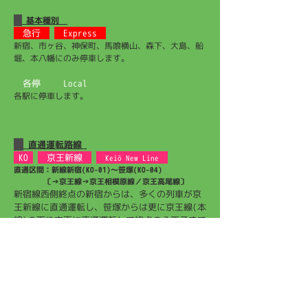
基本種別
急行
Express
新宿、市ヶ谷、神保町、馬喰横山、森下、大島、船
堀、本八幡にのみ停車します。
各停
Local
各駅に停車します。
直通運転路線
KO
京王新線
Keiō New Line
直通区間：新線新宿(KO-01)～笹塚(KO-04)
〔→京王線→京王相模原線／京王高尾線〕
新宿線西側終点の新宿からは、多くの列車が京
王新線に直通運転し、笹塚からは更に京王線(本
線)の下り方面に直通運転して終点の八王子まで
運行しています。途中の調布からは京王相模原
線にも直通運転して終点の橋本まで運行、北野
からは京王高尾線に直通運転して終点の高尾山
口まで運行しています。京王線内は「各駅停
車」「快速」「区間急行」「急行」のいずれか
で運転します。