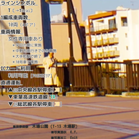
■ラインシンボル
T
〘→
T
ōzai〙
■1編成車両数
10両
（4ドア）
■車両情報
女性専用車あり
＊平日の朝に実施
＊中野方面行きでのみ実施
＊大手町駅で終了
＊10
号車で実施
■ICカード利用
利用可能
[PASMOｴﾘｱ]
■直通運転
▲
中央線各駅停車
[
JB
]
JR
▼
東葉高速鉄道線
[
TR
]
▼
総武線各駅停車
[
JB
]
JR
木場公園 (T-13 木場駅)
■背景画像
K.Y.
■写真提供
Exit
■写真加工