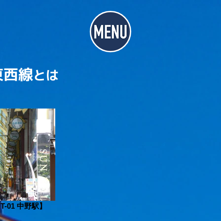
東西線
とは
-01 中野駅】