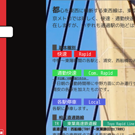
都
心を東西に横断する東西線は、東
京メトロでは珍しく、快速・通勤快速
在しますが、いずれも通過駅の殆どは
基本種別
快速
Rapid
中野〜東陽町間の各駅と、浦安、西船橋の
通勤快速
Com. Rapid
└平日朝／中野方面行きのみ
平日朝の通勤時間帯に中野方面にのみ運行
浦安の各駅を加えたものです。
各駅停車
Local
各駅に停車します。
相互直通路線
TR
東葉高速鉄道線
Toyo Rapid Line
直通区間：西船橋(TR01)〜東葉勝田台(TR09)
東西線の東側終点である西船橋からは、一