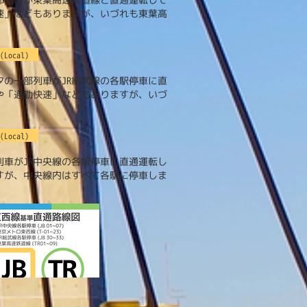
速」などもありますが、いづれも東葉高
(Local)
の一部列車がJR総武線の各駅停車に直
や「通勤快速」などもありますが、いづ
(Local)
車がJR中央線の各駅停車に直通運転し
すが、中央線内はすべて各駅に停車しま