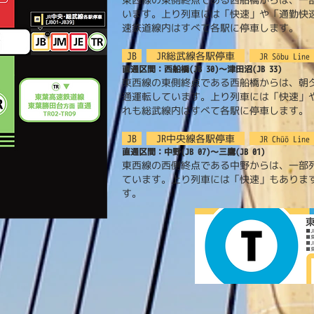
います。上り列車には「快速」や「通勤快
速鉄道線内はすべて各駅に停車します。
JB
JR総武線各駅停車
JR Sōbu Line 
直通区間：西船橋(JB 30)〜津田沼(JB 33)
東西線の東側終点である西船橋からは、朝夕
通運転しています。上り列車には「快速」
れも総武線内はすべて各駅に停車します。
JB
JR中央線各駅停車
JR Chūō Line 
直通区間：中野(JB 07)〜三鷹(JB 01)
東西線の西側終点である中野からは、一部列
ています。上り列車には「快速」もありま
す。