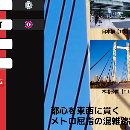
日本橋【T-10
木場公園【T-1
都心を東西に貫く
メトロ屈指の混雑路