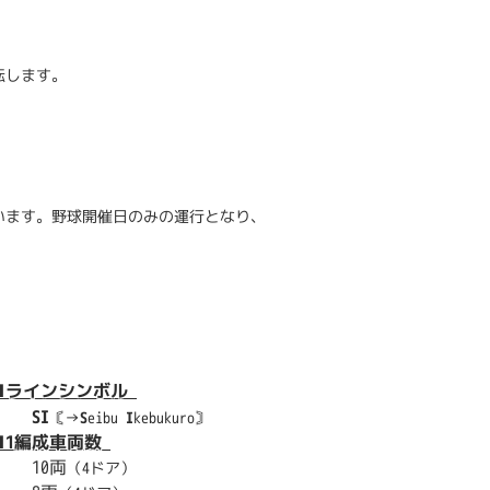
転します。
います。野球開催日のみの運行となり、
■ラインシンボル
SI
〘→
S
eibu
I
kebukuro〙
■1編成車両数
10両
（4ドア）