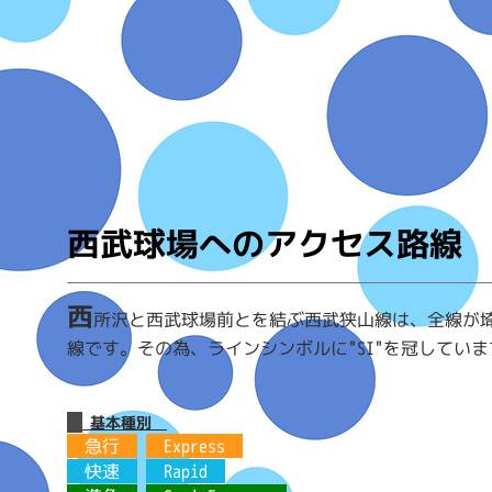
狭山線
西武
西武球場へのアクセス路線
西
所沢と西武球場前とを結ぶ西武狭山線は、全線が
線です。その為、ラインシンボルに"SI"を冠していま
基本種別
急行
Express
快速
Rapid