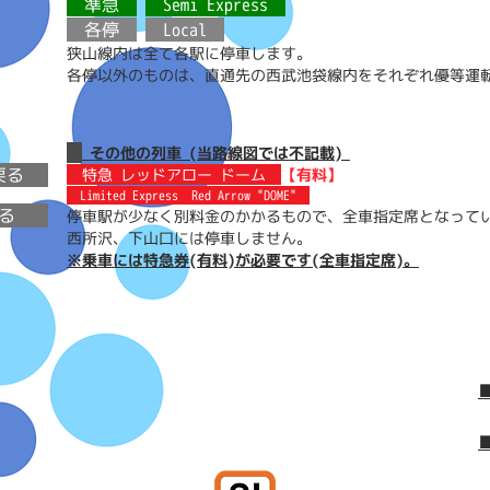
準急
Semi Express
各停
Local
狭山線内は全て各駅に停車します。
各停以外のものは、直通先の西武池袋線内をそれぞれ優等運
その他の列車
(当路線図では不記載)
戻る
特急 レッドアロー ドーム
【有料】
Limited Express Red Arrow "DOME"
る
停車駅が少なく別料金のかかるもので、全車指定席となって
西所沢、下山口には停車しません。
※乗車には特急券(有料)が必要です(全車指定席)。