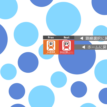
Prev
Next
◀ 路線選択に
◀ ホームに戻