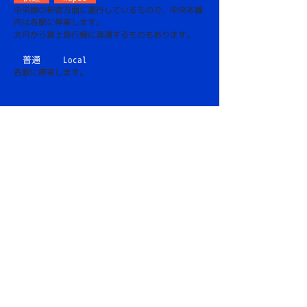
中央線の新宿方面に運行しているもので、中央本線
内は各駅に停車します。
大月から富士急行線に直通するものもあります。
普通
Local
各駅に停車します。
その他の列車
(当路線図では不記載)
特急
【有料】
Limited Express
停車駅が少なく、別料金のかかるものです。以下の
ような種類があり、それぞれ停車駅や直通先がそれ
ぞれ異なります。
■
かいじ
【東京,新宿 ⇄ 甲府,竜王】
■
あずさ
【東京,千葉,新宿 ⇄ 松本,南小谷 /停車タイプ】
■
スーパーあずさ
【東京,新宿 ⇄ 松本,南小谷 /速達タイプ】
あずさ、スーパーあずさの
塩尻〜松本間は篠ノ井
線、松本〜南小谷間は大糸線を走行します。
※乗車には特急券(有料)が必要です。