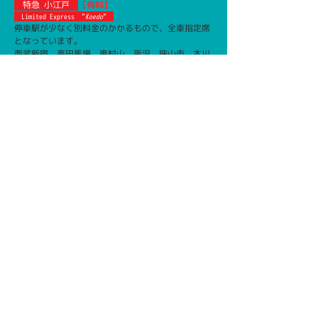
特急 小江戸
【有料】
Limited Express "
Koedo
"
停車駅が少なく別料金のかかるもので、全車指定席
となっています。
西武新宿、高田馬場、東村山、所沢、狭山市、本川
越にのみ停車します。
※乗車には特急券(有料)が必要です(全車指定席)。
拝島ライナー
【有料】
Haijima Liner
夕方･夜時間帯の着席サービスを目的とした「ホー
ムライナー」で、別料金が必要となります。
平日と土休日共に下り方面のみで運行しています。
停車駅は西武新宿,高田馬場と拝島線(小平〜拝島)
の各駅で、西武新宿と高田馬場は乗車専用となって
ている他、拝島線内から乗る場合は乗車券のみで利
用できます。
※西武新宿と高田馬場での乗車には座席指定券(有
料)が必要です。
​拝島線内のみの乗車には座席指定券は必要ありませ
ん。