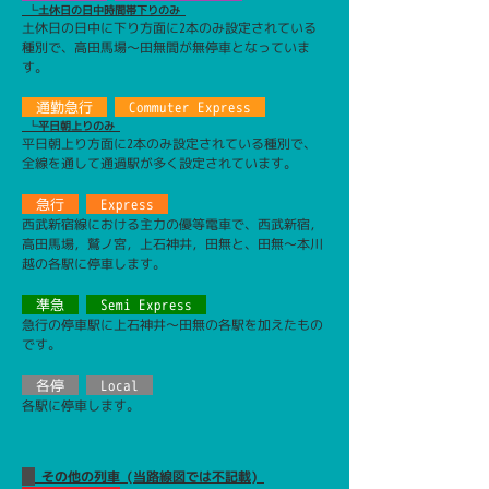
└土休日の日中時間帯下りのみ
土休日の日中に下り方面に2本のみ設定されている
種別で、高田馬場〜田無間が無停車となっていま
す。
通勤急行
Commuter Express
└平日朝上りのみ
平日朝上り方面に2本のみ設定されている種別で、
全線を通して通過駅が多く設定されています。
急行
Express
西武新宿線における主力の優等電車で、西武新宿，
高田馬場，鷲ノ宮，上石神井，田無と、田無〜本川
越の各駅に停車します。
準急
Semi Express
急行の停車駅に上石神井〜田無の各駅を加えたもの
です。
各停
Local
各駅に停車します。
その他の列車
(当路線図では不記載)