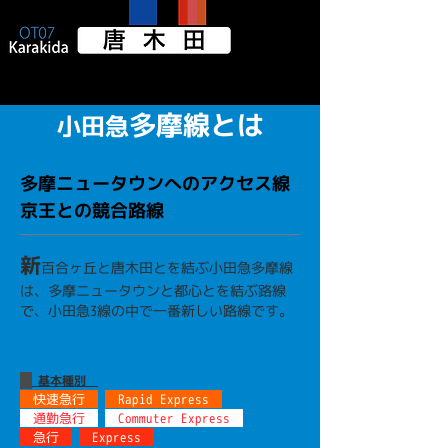
多摩線とは
小田急
多摩ニュータウンへのアクセス線
京王との競合路線
新
百合ヶ丘と唐木田とを結ぶ小田急多摩線
は、多摩ニュータウンと都心とを結ぶ路線
で、小田急3線の中で一番新しい路線です。
基本種別
快速急行
Rapid Express
通勤急行
Commuter Express ​
急行
Express