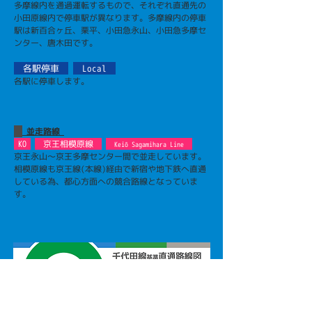
多摩線内を通過運転するもので、それぞれ直通先の
小田原線内で停車駅が異なります。多摩線内の停車
駅は新百合ヶ丘、栗平、小田急永山、小田急多摩セ
ンター、唐木田です。
各駅停車
Local
各駅に停車します。
並走路線
KO
京王相模原線
Keiō Sagamihara Line
京王永山〜京王多摩センター間で並走しています。
相模原線も京王線(本線)経由で新宿や地下鉄へ直通
している為、都心方面への競合路線となっていま
す。