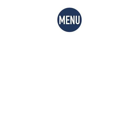
原線
とは