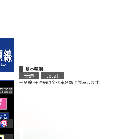
千葉線・千
京成
基本種別
普通
Local
千葉線･千原線は全列車各駅に停車します。