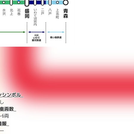
ンシンボル
し
成車両数
〜6両
情報
ーー