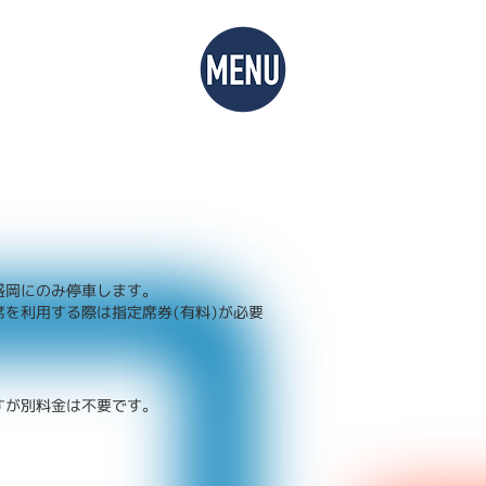
とは
盛岡)
盛岡にのみ停車します。
を利用する際は指定席券(有料)が必要
すが別料金は不要です。